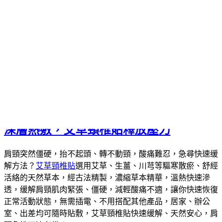
然植物，無添加類固醇與化學止痛劑，透過草本活性的透皮吸
收，提供最純淨的修護，使用方式直覺簡單，是居家常備的健
康小助手，顯著的改善效果來自於對植物力量的尊重，艾草頸
椎貼能穩定緩解慢性緊繃，這是一場回歸自然的健康革命，讓
保養不再是化學堆疊，而是用天然植萃喚起身體的自癒能，告
別藥罐子，擁抱更純粹、無副作用的輕快人生。
作
發
分
者
佈
類
admin
2026 年 5 月 25 日
艾草頸椎貼
日
期:
深層熱敷，艾草頸椎貼釋放壓力
肩頸突然僵硬，抬不起頭、轉不動頸，酸痛難忍，急尋快速缓
解方法？
艾草頸椎貼
選用艾草、生薑、川芎等驅寒散瘀、舒經
活絡的天然草本，經古法精製，濃縮草本精華，溫熱快速滲
透，缓解肩頸肌肉緊張、僵硬，減輕酸痛不適，讓你快速恢復
正常活動狀態，無需插電、不用搭配其他產品，居家、辦公
室、出差均可隨時貼敷，艾草頸椎貼快速缓解、天然安心，肩