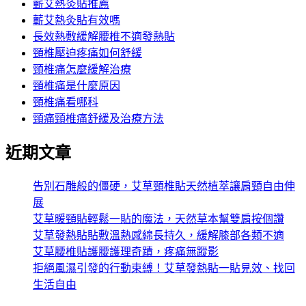
蘄艾熱灸貼推薦
蘄艾熱灸貼有效嗎
長效熱敷緩解腰椎不適發熱貼
頸椎壓迫疼痛如何舒緩
頸椎痛怎麼緩解治療
頸椎痛是什麼原因
頸椎痛看哪科
頸痛頸椎痛舒緩及治療方法
近期文章
告別石雕般的僵硬，艾草頸椎貼天然植萃讓肩頸自由伸
展
艾草暖頸貼輕鬆一貼的魔法，天然草本幫雙肩按個讚
艾草發熱貼貼敷溫熱感綿長持久，緩解膝部各類不適
艾草腰椎貼護腰護理奇蹟，疼痛無蹤影
拒絕風濕引發的行動束縛！艾草發熱貼一貼見效、找回
生活自由