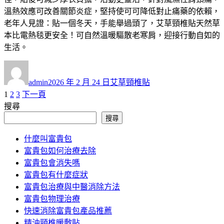
溫熱效應可改善關節炎症，堅持使可可降低對止痛藥的依賴，
老年人見證：貼一個冬天，手能舉過頭了，艾草頸椎貼天然草
本比電熱毯更安全！可自然溫暖驅散老寒肩，迎接行動自如的
生活。
作
發
分
者
佈
類
admin
2026 年 2 月 24 日
艾草頸椎貼
日
頁
頁
頁
1
2
3
下一頁
文
期:
次
次
次
搜尋
章
搜尋
分
什麼叫富貴包
頁
富貴包如何治療去除
富貴包會消失嗎
富貴包有什麼症狀
富貴包治療與中醫消除方法
富貴包物理治療
快速消除富貴包產品推薦
精油頸椎暖敷貼