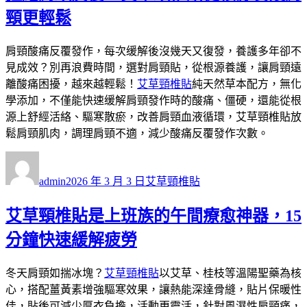
頸更輕鬆
肩頸酸痛反覆發作，每次缓解後沒幾天又復發，養護多年卻不
見成效？別再浪費時間，選對肩頸貼，從根源養護，讓肩頸遠
離酸痛困擾，越來越輕鬆！
艾草頸椎貼
純天然草本配方，無化
學添加，不僅能快速缓解肩頸發作時的酸痛、僵硬，還能從根
源上舒經活絡、驅寒散瘀，改善肩頸血液循環，艾草頸椎貼放
鬆肩頸肌肉，調理肩頸不適，減少酸痛反覆發作次數。
作
發
分
者
佈
類
admin
2026 年 3 月 3 日
艾草頸椎貼
日
期:
艾草頸椎貼是上班族的午間療愈神器，15
分鐘快速緩解疲勞
冬天肩頸如揣冰塊？
艾草頸椎貼
以艾草、桂枝等溫陽聖藥為核
心，搭配薑黃素增強驅寒效果，讓熱能深達骨縫，貼片保暖性
佳，貼後可減少厚衣負擔，活動更靈活，針對風濕性肩頸痛，