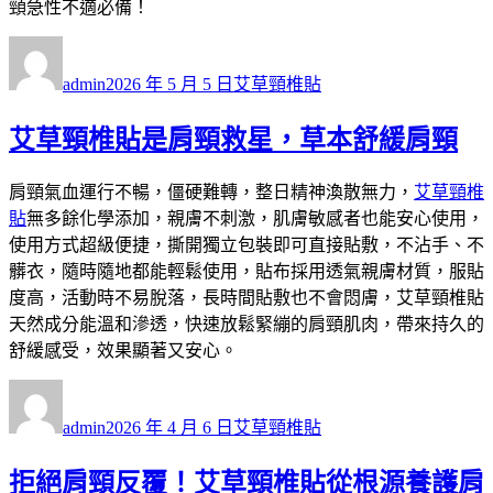
頸急性不適必備！
作
發
分
者
佈
類
admin
2026 年 5 月 5 日
艾草頸椎貼
日
期:
艾草頸椎貼是肩頸救星，草本舒緩肩頸
肩頸氣血運行不暢，僵硬難轉，整日精神渙散無力，
艾草頸椎
貼
無多餘化學添加，親膚不刺激，肌膚敏感者也能安心使用，
使用方式超級便捷，撕開獨立包裝即可直接貼敷，不沾手、不
髒衣，隨時隨地都能輕鬆使用，貼布採用透氣親膚材質，服貼
度高，活動時不易脫落，長時間貼敷也不會悶膚，艾草頸椎貼
天然成分能溫和滲透，快速放鬆緊繃的肩頸肌肉，帶來持久的
舒緩感受，效果顯著又安心。
作
發
分
者
佈
類
admin
2026 年 4 月 6 日
艾草頸椎貼
日
期:
拒絕肩頸反覆！艾草頸椎貼從根源養護肩